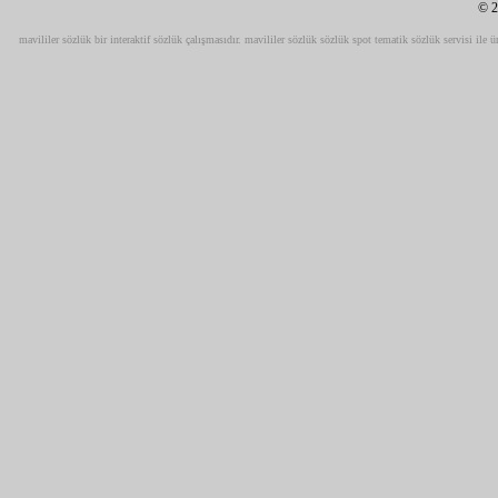
© 2
mavililer sözlük bir interaktif sözlük çalışmasıdır. mavililer sözlük sözlük spot tematik sözlük servisi ile ü